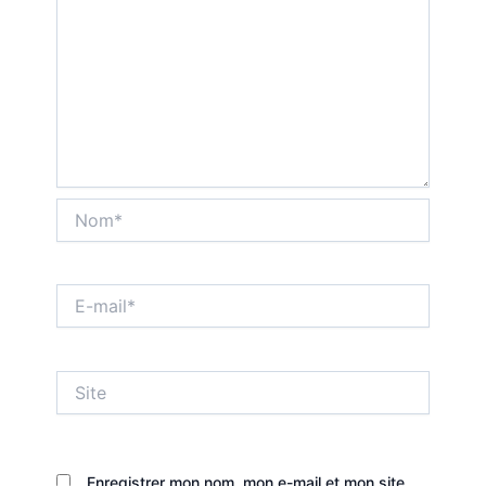
Nom*
E-
mail*
Site
Enregistrer mon nom, mon e-mail et mon site